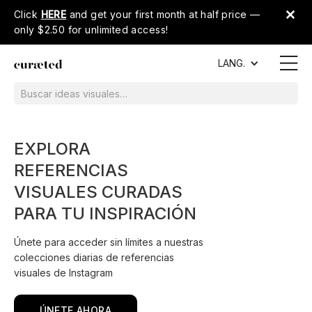
Click
HERE
and get your first month at half price —
only $2.50 for unlimited access!
LANG.
EXPLORA
REFERENCIAS
VISUALES CURADAS
PARA TU INSPIRACIÓN
Únete para acceder sin límites a nuestras
colecciones diarias de referencias
visuales de Instagram
ÚNETE AHORA