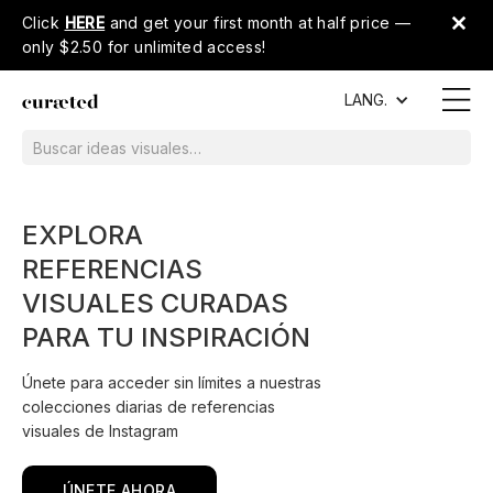
Click
HERE
and get your first month at half price —
only $2.50 for unlimited access!
LANG.
EXPLORA
REFERENCIAS
VISUALES CURADAS
PARA TU INSPIRACIÓN
Únete para acceder sin límites a nuestras
colecciones diarias de referencias
visuales de Instagram
ÚNETE AHORA